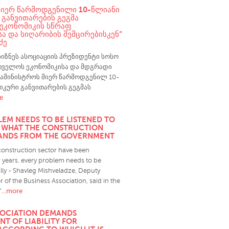
ᲛᲘᲔᲠ ᲬᲐᲠᲛᲝᲓᲒᲔᲜᲘᲚᲘ 10-ᲬᲚᲘᲐᲜᲘ
 ᲒᲐᲜᲕᲘᲗᲐᲠᲔᲑᲘᲡ ᲒᲔᲒᲛᲐ
ᲔᲙᲝᲜᲝᲛᲘᲙᲘᲡ ᲡᲬᲠᲐᲤ
Ა ᲓᲐ ᲡᲘᲦᲐᲠᲘᲑᲘᲡ ᲨᲔᲛᲪᲘᲠᲔᲑᲘᲡᲙᲔᲜ“
ᲫᲔ
იზნეს ასოციაციის პრეზიდენტი სოსო
თველოს ეკონომიკისა და მდგრადი
სამინისტროს მიერ წარმოდგენილ 10-
იკური განვითარების გეგმას
e
LEM NEEDS TO BE LISTENED TO
- WHAT THE CONSTRUCTION
ANDS FROM THE GOVERNMENT
construction sector have been
 years. every problem needs to be
ully - Shavleg Mishveladze, Deputy
r of the Business Association, said in the
..more
.
SOCIATION DEMANDS
T OF LIABILITY FOR