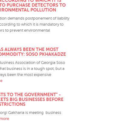
ACCORDING TO WHICH IT IS
TO PURCHASE DETECTORS TO
VIRONMENTAL POLLUTION
tion demands postponement of liability
ccording to which it is mandatory to
rs to prevent environmental
AS ALWAYS BEEN THE MOST
OMMODITY: SOSO PKHAKADZE
 Business Association of Georgia Soso
at business is in a tough spot, but a
lways been the most expensive
re
TS TO THE GOVERNMENT" -
ETS BIG BUSINESSES BEFORE
STRICTIONS
iorgi Gakharia is meeting business
.more