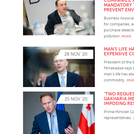
COMPANIES, 
MANDATORY 
PREVENT EN
Business Associa
for companies, a
purchase detecto
..more
pollution
MAN'S LIFE H
EXPENSIVE C
28 NOV '20
President of the
Pkhakadze says th
man's life has a
..mo
commodity.
"TWO REQUES
GAKHARIA ME
25 NOV '20
IMPOSING RE
Prime Minister G
.
representatives.