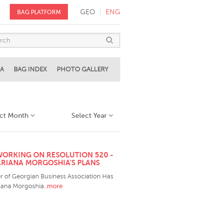
GEO
ENG
BAG PLATFORM
A
BAG INDEX
PHOTO GALLERY
ect Month
Select Year
WORKING ON RESOLUTION 520 -
RIANA MORGOSHIA'S PLANS
or of Georgian Business Association Has
..more
iana Morgoshia