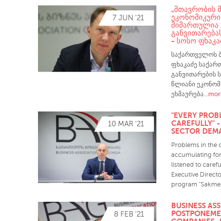
„ᲛᲗᲐᲕᲠᲝᲑᲘᲡ 
ᲔᲙᲝᲜᲝᲛᲘᲙᲣᲠᲘ
7 JUN '21
ᲛᲘᲛᲐᲠᲗᲣᲚᲘᲐ 
ᲒᲐᲜᲕᲘᲗᲐᲠᲔᲑᲐᲡ
- ᲡᲝᲡᲝ ᲤᲮᲐᲙᲐ
საქართველოს ბ
ფხაკაძე საქარ
განვითარების 
წლიანი ეკონომ
..mor
ეხმაურება.
"EVERY PROB
CAREFULLY" 
10 MAR '21
SECTOR DEM
Problems in the 
accumulating for
listened to caref
Executive Directo
program "Sakme"
BUSINESS AS
POSTPONEMEN
8 FEB '21